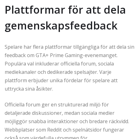
Plattformar för att dela
gemenskapsfeedback
Spelare har flera plattformar tillgängliga för att dela sin
feedback om GTA+ Prime Gaming-evenemanget.
Populära val inkluderar officiella forum, sociala
mediekanaler och dedikerade spelsajter. Varje
plattform erbjuder unika fördelar för spelare att
uttrycka sina åsikter.
Officiella forum ger en strukturerad miljö för
detaljerade diskussioner, medan sociala medier
möjliggör snabba interaktioner och bredare räckvidd.
Webbplatser som Reddit och spelnätsidor fungerar
också som värdefulla utrymmen för