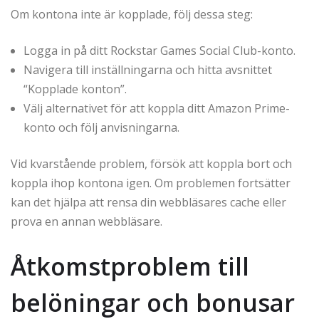
Om kontona inte är kopplade, följ dessa steg:
Logga in på ditt Rockstar Games Social Club-konto.
Navigera till inställningarna och hitta avsnittet
“Kopplade konton”.
Välj alternativet för att koppla ditt Amazon Prime-
konto och följ anvisningarna.
Vid kvarstående problem, försök att koppla bort och
koppla ihop kontona igen. Om problemen fortsätter
kan det hjälpa att rensa din webbläsares cache eller
prova en annan webbläsare.
Åtkomstproblem till
belöningar och bonusar