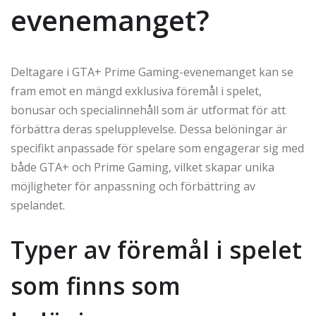
evenemanget?
Deltagare i GTA+ Prime Gaming-evenemanget kan se
fram emot en mängd exklusiva föremål i spelet,
bonusar och specialinnehåll som är utformat för att
förbättra deras spelupplevelse. Dessa belöningar är
specifikt anpassade för spelare som engagerar sig med
både GTA+ och Prime Gaming, vilket skapar unika
möjligheter för anpassning och förbättring av
spelandet.
Typer av föremål i spelet
som finns som