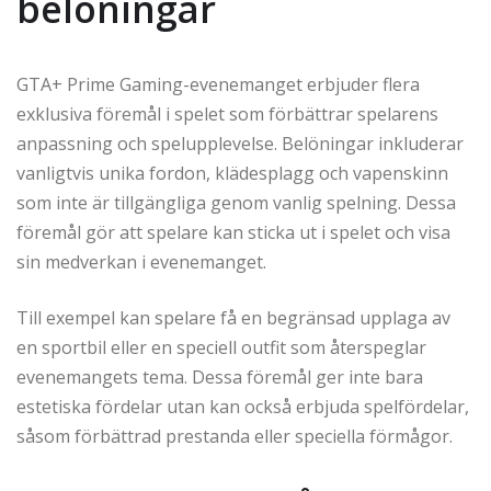
belöningar
GTA+ Prime Gaming-evenemanget erbjuder flera
exklusiva föremål i spelet som förbättrar spelarens
anpassning och spelupplevelse. Belöningar inkluderar
vanligtvis unika fordon, klädesplagg och vapenskinn
som inte är tillgängliga genom vanlig spelning. Dessa
föremål gör att spelare kan sticka ut i spelet och visa
sin medverkan i evenemanget.
Till exempel kan spelare få en begränsad upplaga av
en sportbil eller en speciell outfit som återspeglar
evenemangets tema. Dessa föremål ger inte bara
estetiska fördelar utan kan också erbjuda spelfördelar,
såsom förbättrad prestanda eller speciella förmågor.