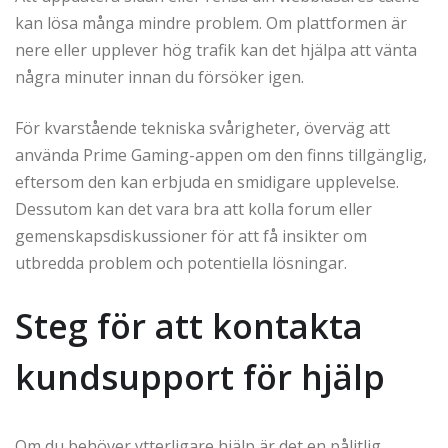
kan lösa många mindre problem. Om plattformen är
nere eller upplever hög trafik kan det hjälpa att vänta
några minuter innan du försöker igen.
För kvarstående tekniska svårigheter, överväg att
använda Prime Gaming-appen om den finns tillgänglig,
eftersom den kan erbjuda en smidigare upplevelse.
Dessutom kan det vara bra att kolla forum eller
gemenskapsdiskussioner för att få insikter om
utbredda problem och potentiella lösningar.
Steg för att kontakta
kundsupport för hjälp
Om du behöver ytterligare hjälp är det en pålitlig