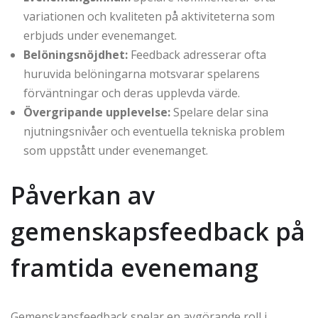
variationen och kvaliteten på aktiviteterna som
erbjuds under evenemanget.
Belöningsnöjdhet:
Feedback adresserar ofta
huruvida belöningarna motsvarar spelarens
förväntningar och deras upplevda värde.
Övergripande upplevelse:
Spelare delar sina
njutningsnivåer och eventuella tekniska problem
som uppstått under evenemanget.
Påverkan av
gemenskapsfeedback på
framtida evenemang
Gemenskapsfeedback spelar en avgörande roll i