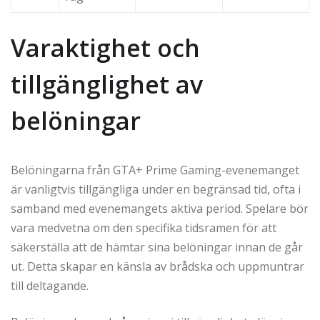
Varaktighet och
tillgänglighet av
belöningar
Belöningarna från GTA+ Prime Gaming-evenemanget
är vanligtvis tillgängliga under en begränsad tid, ofta i
samband med evenemangets aktiva period. Spelare bör
vara medvetna om den specifika tidsramen för att
säkerställa att de hämtar sina belöningar innan de går
ut. Detta skapar en känsla av brådska och uppmuntrar
till deltagande.