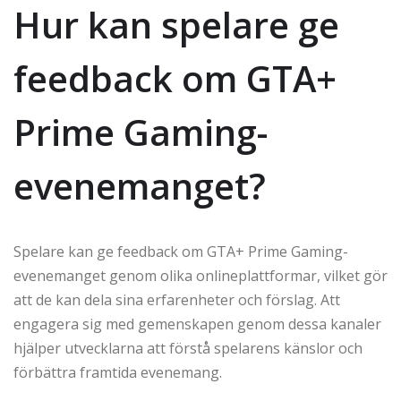
Hur kan spelare ge
feedback om GTA+
Prime Gaming-
evenemanget?
Spelare kan ge feedback om GTA+ Prime Gaming-
evenemanget genom olika onlineplattformar, vilket gör
att de kan dela sina erfarenheter och förslag. Att
engagera sig med gemenskapen genom dessa kanaler
hjälper utvecklarna att förstå spelarens känslor och
förbättra framtida evenemang.