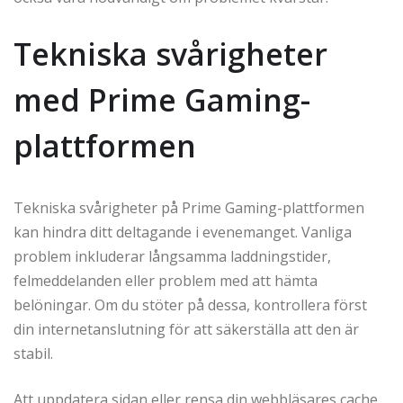
Tekniska svårigheter
med Prime Gaming-
plattformen
Tekniska svårigheter på Prime Gaming-plattformen
kan hindra ditt deltagande i evenemanget. Vanliga
problem inkluderar långsamma laddningstider,
felmeddelanden eller problem med att hämta
belöningar. Om du stöter på dessa, kontrollera först
din internetanslutning för att säkerställa att den är
stabil.
Att uppdatera sidan eller rensa din webbläsares cache