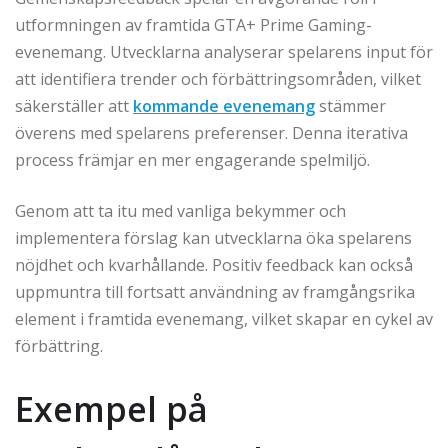
utformningen av framtida GTA+ Prime Gaming-
evenemang. Utvecklarna analyserar spelarens input för
att identifiera trender och förbättringsområden, vilket
säkerställer att
kommande evenemang
stämmer
överens med spelarens preferenser. Denna iterativa
process främjar en mer engagerande spelmiljö.
Genom att ta itu med vanliga bekymmer och
implementera förslag kan utvecklarna öka spelarens
nöjdhet och kvarhållande. Positiv feedback kan också
uppmuntra till fortsatt användning av framgångsrika
element i framtida evenemang, vilket skapar en cykel av
förbättring.
Exempel på