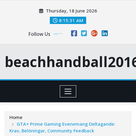
Skip
Thursday, 18 June 2026
to
content
8:15:32 AM
Follow Us
beachhandball201
Home
GTA+ Prime Gaming Evenemang Deltagande:
Krav, Belöningar, Community Feedback