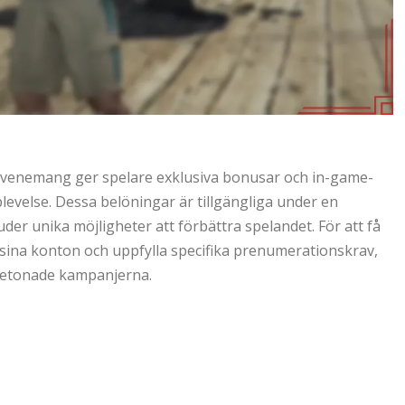
enemang ger spelare exklusiva bonusar och in-game-
levelse. Dessa belöningar är tillgängliga under en
er unika möjligheter att förbättra spelandet. För att få
a sina konton och uppfylla specifika prenumerationskrav,
gsbetonade kampanjerna.