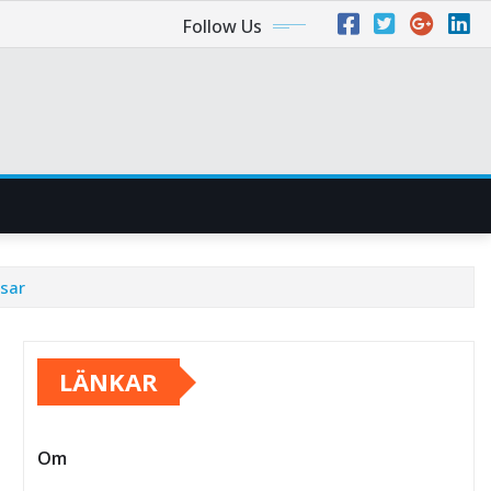
Follow Us
sar
LÄNKAR
Om