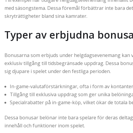
med säsongstema. Dessa föremål förbättrar inte bara det v
skryträttigheter bland sina kamrater.
Typer av erbjudna bonus
Bonusarna som erbjuds under helgdagsevenemang kan vari
exklusiv tillgång till tidsbegränsade uppdrag. Dessa bon
sig djupare i spelet under den festliga perioden.
In-game-valutaförstärkningar, ofta i form av kontanter 
Tillgång till exklusiva uppdrag som ger unika belöninga
Specialrabatter på in-game-köp, vilket ökar de totala 
Dessa bonusar belönar inte bara spelare för deras delta
innehåll och funktioner inom spelet.