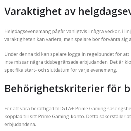
Varaktighet av helgdags
Helgdagsevenemang pågår vanligtvis i några veckor, i lin
varaktigheten kan variera, men spelare bör förvänta sig 
Under denna tid kan spelare logga in regelbundet för att 
inte missar några tidsbegränsade erbjudanden. Det är klokt
specifika start- och slutdatum för varje evenemang.
Behörighetskriterier för 
För att vara berättigad till GTA+ Prime Gaming säsongs
kopplad till sitt Prime Gaming-konto. Detta säkerställer 
erbjudandena.