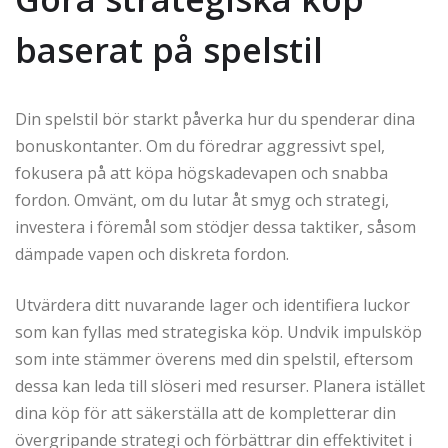
baserat på spelstil
Din spelstil bör starkt påverka hur du spenderar dina
bonuskontanter. Om du föredrar aggressivt spel,
fokusera på att köpa högskadevapen och snabba
fordon. Omvänt, om du lutar åt smyg och strategi,
investera i föremål som stödjer dessa taktiker, såsom
dämpade vapen och diskreta fordon.
Utvärdera ditt nuvarande lager och identifiera luckor
som kan fyllas med strategiska köp. Undvik impulsköp
som inte stämmer överens med din spelstil, eftersom
dessa kan leda till slöseri med resurser. Planera istället
dina köp för att säkerställa att de kompletterar din
övergripande strategi och förbättrar din effektivitet i