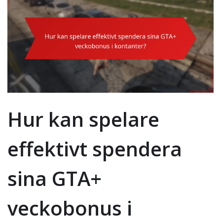
Hur kan spelare
effektivt spendera
sina GTA+
veckobonus i