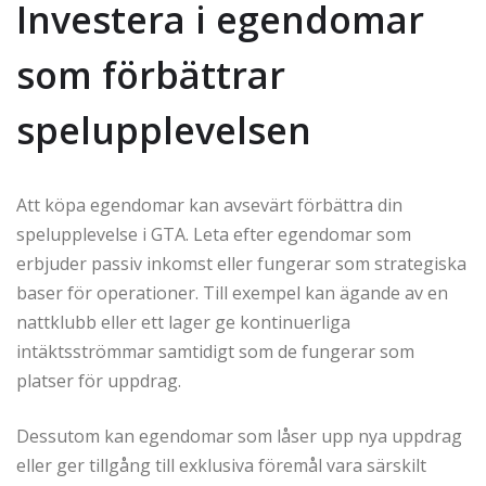
Investera i egendomar
som förbättrar
spelupplevelsen
Att köpa egendomar kan avsevärt förbättra din
spelupplevelse i GTA. Leta efter egendomar som
erbjuder passiv inkomst eller fungerar som strategiska
baser för operationer. Till exempel kan ägande av en
nattklubb eller ett lager ge kontinuerliga
intäktsströmmar samtidigt som de fungerar som
platser för uppdrag.
Dessutom kan egendomar som låser upp nya uppdrag
eller ger tillgång till exklusiva föremål vara särskilt