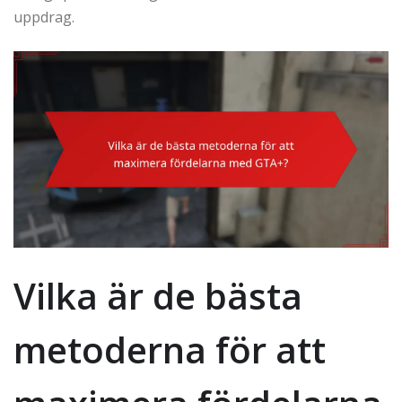
uppdrag.
Vilka är de bästa
metoderna för att