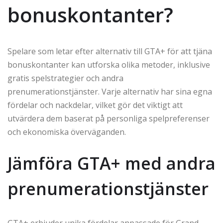
bonuskontanter?
Spelare som letar efter alternativ till GTA+ för att tjäna
bonuskontanter kan utforska olika metoder, inklusive
gratis spelstrategier och andra
prenumerationstjänster. Varje alternativ har sina egna
fördelar och nackdelar, vilket gör det viktigt att
utvärdera dem baserat på personliga spelpreferenser
och ekonomiska överväganden.
Jämföra GTA+ med andra
prenumerationstjänster