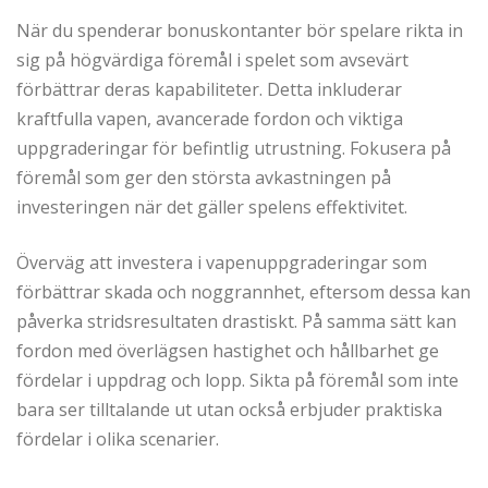
När du spenderar bonuskontanter bör spelare rikta in
sig på högvärdiga föremål i spelet som avsevärt
förbättrar deras kapabiliteter. Detta inkluderar
kraftfulla vapen, avancerade fordon och viktiga
uppgraderingar för befintlig utrustning. Fokusera på
föremål som ger den största avkastningen på
investeringen när det gäller spelens effektivitet.
Överväg att investera i vapenuppgraderingar som
förbättrar skada och noggrannhet, eftersom dessa kan
påverka stridsresultaten drastiskt. På samma sätt kan
fordon med överlägsen hastighet och hållbarhet ge
fördelar i uppdrag och lopp. Sikta på föremål som inte
bara ser tilltalande ut utan också erbjuder praktiska
fördelar i olika scenarier.