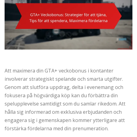
Att maximera din GTA+ veckobonus i kontanter
involverar strategiskt spelande och smarta utgifter.
Genom att slutföra uppdrag, delta i evenemang och
fokusera på högvärdiga köp kan du förbättra din
spelupplevelse samtidigt som du samlar rikedom. Att
hålla sig informerad om exklusiva erbjudanden och
engagera sig i gemenskapen kommer ytterligare att
förstärka fördelarna med din prenumeration.