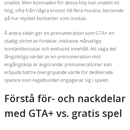
snabbt. Men kostnaden för dessa köp kan snabbt bli
hög, ofta från några kronor till flera hundra, beroende
på hur mycket kontanter som önskas.
Å andra sidan ger en prenumeration som GTA+ en
stadig ström av fördelar, inklusive månatliga
kontantbonusar och exklusivt innehåll. Att väga det
långsiktiga värdet av en prenumeration mot
engångsköp är avgörande; prenumerationer kan
erbjuda bättre övergripande värde för dedikerade
spelare som regelbundet engagerar sig i spelet.
Förstå för- och nackdelar
med GTA+ vs. gratis spel