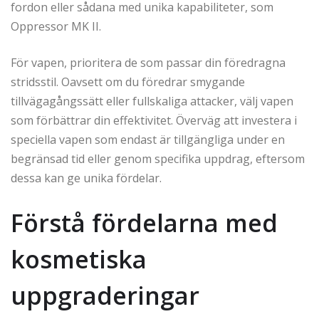
fordon eller sådana med unika kapabiliteter, som
Oppressor MK II.
För vapen, prioritera de som passar din föredragna
stridsstil. Oavsett om du föredrar smygande
tillvägagångssätt eller fullskaliga attacker, välj vapen
som förbättrar din effektivitet. Överväg att investera i
speciella vapen som endast är tillgängliga under en
begränsad tid eller genom specifika uppdrag, eftersom
dessa kan ge unika fördelar.
Förstå fördelarna med
kosmetiska
uppgraderingar