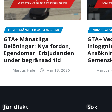
GTA+ MÅNATLIGA BONUSAR
PRIME GAM
GTA+ Månatliga
GTA+ Ve
Belöningar: Nya fordon,
inloggni
Egendomar, Erbjudanden
Ansöknin
under begränsad tid
Gemensk
Marcus Hale
Mar 13, 2026
Marcus 
Juridiskt
Sök