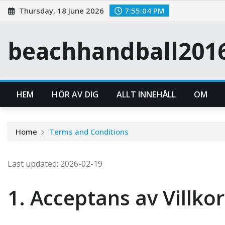
Skip
Thursday, 18 June 2026
7:55:05 PM
to
content
beachhandball201
HEM
HÖR AV DIG
ALLT INNEHÅLL
OM
Home
Terms and Conditions
Last updated: 2026-02-19
1. Acceptans av Villkor