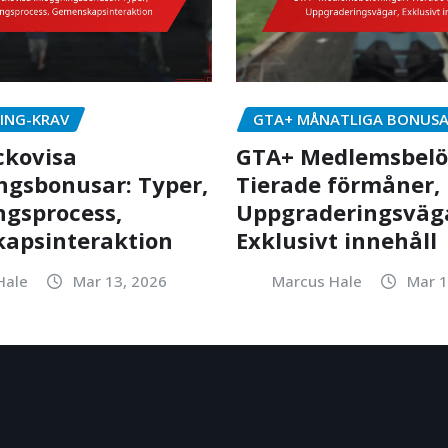
ING-KRAV
GTA+ MÅNATLIGA BONUS
ckovisa
GTA+ Medlemsbelö
ngsbonusar: Typer,
Tierade förmåner,
gsprocess,
Uppgraderingsväg
apsinteraktion
Exklusivt innehåll
Hale
Mar 13, 2026
Marcus Hale
Mar 1